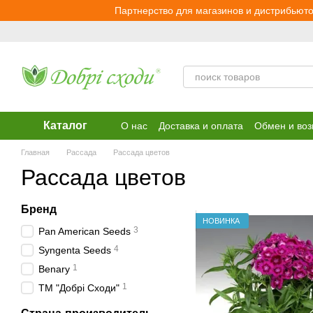
Перейти к основному контенту
Партнерство для магазинов и дистрибьюто
Каталог
О нас
Доставка и оплата
Обмен и воз
Главная
Рассада
Рассада цветов
Рассада цветов
Бренд
НОВИНКА
3
Pan American Seeds
4
Syngenta Seeds
1
Веnary
1
ТМ "Добрі Сходи"