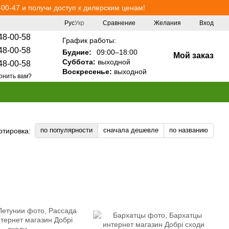
00-47 и получи доступ к дилерским ценам!
Сравнение
Рус
Укр
Желания
Вход
48-00-58
График работы:
48-00-58
Будние:
09:00–18:00
Мой заказ
Суббота:
выходной
48-00-58
Воскресенье:
выходной
онить вам?
по популярности
сначала дешевле
по названию
ртировка: