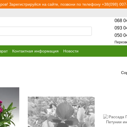
ров! Зарегистрируйся на сайте, позвони по телефону +38(098) 007-
068 0
093 0
050 0
Перезв
врат
Контактная информация
Новости
Со