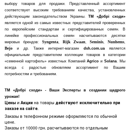
выбору товаров для продажи. Представленный ассортимент
соответствует высоким требованиям качества, установленных
действующим законодательством Украины.
ТМ «Добрі сходи»
является одной из самых известных представителей проверенных
по европейским стандартам и сертифицированных семян. В
линейке профессиональных семян насчитываются десятки
мировых брендов:
Syngenta
,
Rijk Zwaan
,
Seminis
,
Nunhems
,
Bejo
и др. Также интернет-магазин
dsh.com.ua
является
официальным представителем коллекции товаров в категории
«семенной картофель» известных Компаний
Agrico
и
Solana
. Мы
всегда с радостью обновляем ассортимент по Вашим
потребностям и требованиям.
ТМ «Добрі сходи» - Ваши Эксперты в создании щедрого
урожая!
Цены
и
Акции
на товары
действуют исключительно при
заказе на сайте
.
Заказы в телефонном режиме оформляются по обычной
цене.
Заказы от 10000 грн. расчитываются по отдельным