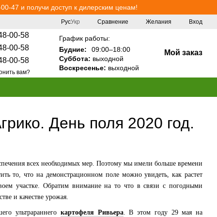
00-47 и получи доступ к дилерским ценам!
Сравнение
Рус
Укр
Желания
Вход
48-00-58
График работы:
48-00-58
Будние:
09:00–18:00
Мой заказ
Суббота:
выходной
48-00-58
Воскресенье:
выходной
онить вам?
рико. День поля 2020 год.
спечения всех необходимых мер. Поэтому мы имели больше времени
тить то, что на демонстрационном поле можно увидеть, как растет
оем участке. Обратим внимание на то что в связи с погодными
стве и качестве урожая.
шего ультрараннего
картофеля Ривьера
. В этом году 29 мая на