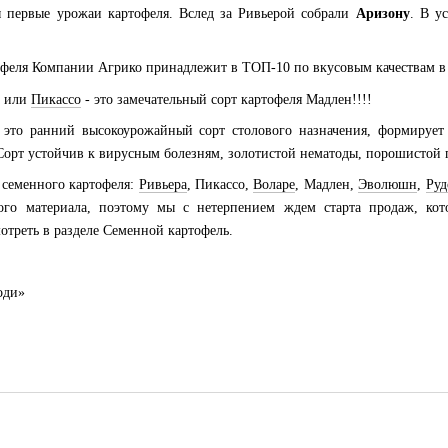
первые урожаи картофеля. Вслед за Ривьерой собрали
Аризону
. В у
ртофеля Компании Агрико принадлежит в ТОП-10 по вкусовым качествам в
или
Пикассо
- это замечательный сорт картофеля Мадлен!!!!
это ранний высокоурожайный сорт столового назначения, формирует 
орт устойчив к вирусным болезням, золотистой нематоды, порошистой па
 семенного картофеля:
Ривьера
, Пикассо,
Воларе
, Мадлен,
Эволюшн
,
Руд
ного материала, поэтому мы с нетерпением ждем старта продаж, ко
отреть в разделе Семенной картофель.
оди
»