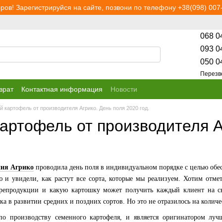
ров! Зарегистрируйся на сайте, позвони по телефону +38(098) 007-
068 0
093 0
050 0
Перезв
врат
Контактная информация
Новости
 картофель от производителя Агрико. День поля 2020 год.
артофель от производителя Аг
ия Агрико
проводила день поля в индивидуальном порядке с целью обе
 и увидели, как растут все сорта, которые мы реализуем. Хотим отме
репродукции и какую картошку может получить каждый клиент на св
ка в развитии средних и поздних сортов. Но это не отразилось на количе
о производству семенного картофеля, и является оригинатором луч