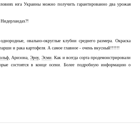
словиях юга Украины можно получить гарантированно два урожая
 Нидерландах?!
однородные, овально-округлые клубни среднего размера. Окраска
рши и рака картофеля. А самое главное - очень вкусный!!!!!!
ольф
, Аризона,
Эроу
,
Эсми
. Как и всегда сорта продемонстрировали
торые состоятся в конце осени. Более подробную информацию о