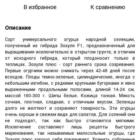
В избранное
К сравнению
Описание
Сорт универсального огурца народной селекции,
полученный из гибрида Зозуля F1, предназначенный для
выращивания исключительно в открытом грунте, в отличии
от исходного гибрида, который плодоносит только в
теплицах. Зозуля плюс - сорт раннего срока созревания.
Первые огурчики можно снимать через 42-48 дней после
всходов. Плоды темно-зеленые, цилиндрические, иногда с
небольшим изгибом, с редкими крупными бугорками и явно
выраженными продольными полосами, длиной 14-24 см,
массой 160-300 г. Шипы белые. Кожица тонкая. Мякоть
сочная, плотная, сладкая, с отличным вкусом. Зеленцы
долго не желтеют и сохраняют товарность. Эти огурцы
очень хороши в свежем виде для салатов. Для солений они
не подходят, так как быстро становятся мягкими.
Исключение составляют лишь рецепты быстрого
маринования, так называемые малосольные огурцы, где
Зозуля плюс хорошо себя показывает. Хранить собранные