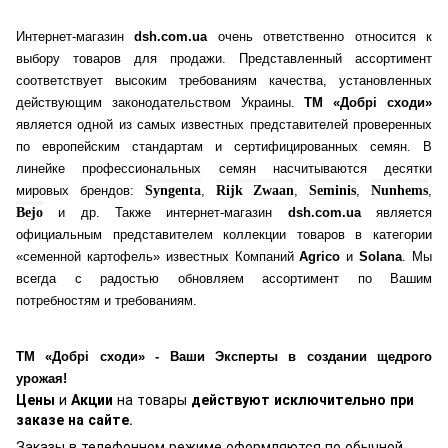
Интернет-магазин
dsh.com.ua
очень ответственно относится к
выбору товаров для продажи. Представленный ассортимент
соответствует высоким требованиям качества, установленных
действующим законодательством Украины.
ТМ «Добрі сходи»
является одной из самых известных представителей проверенных
по европейским стандартам и сертифицированных семян. В
линейке профессиональных семян насчитываются десятки
мировых брендов:
Syngenta
,
Rijk Zwaan
,
Seminis
,
Nunhems
,
Bejo
и др. Также интернет-магазин
dsh.com.ua
является
официальным представителем коллекции товаров в категории
«семенной картофель» известных Компаний
Agrico
и
Solana
. Мы
всегда с радостью обновляем ассортимент по Вашим
потребностям и требованиям.
ТМ «Добрі сходи» - Ваши Эксперты в создании щедрого
урожая!
Цены
и
Акции
на товары
действуют исключительно при
заказе на сайте
.
Заказы в телефонном режиме оформляются по обычной