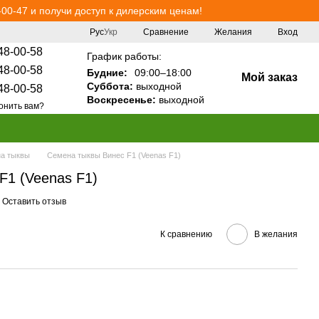
00-47 и получи доступ к дилерским ценам!
Сравнение
Рус
Укр
Желания
Вход
48-00-58
График работы:
48-00-58
Будние:
09:00–18:00
Мой заказ
Суббота:
выходной
48-00-58
Воскресенье:
выходной
онить вам?
а тыквы
Семена тыквы Винес F1 (Veenas F1)
F1 (Veenas F1)
Оставить отзыв
К сравнению
В желания