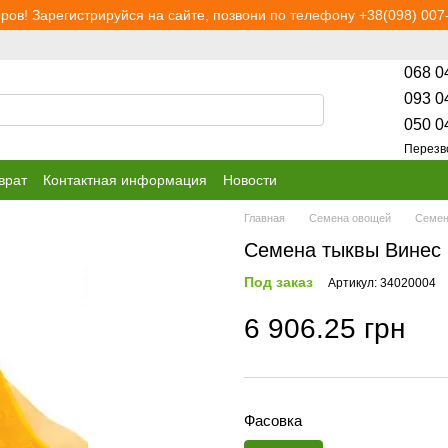
ров! Зарегистрируйся на сайте, позвони по телефону +38(098) 007-
068 0
093 0
050 0
Перезв
врат
Контактная информация
Новости
Главная
Семена овощей
Семен
Семена тыквы Винес 
Под заказ
Артикул: 34020004
6 906.25 грн
Фасовка