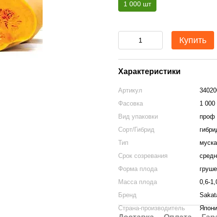
1 000 шт
Купить
Характеристики
Артикул
34020
Фасовка
1 000
Вид упаковки
проф 
Сорт/Гибрид
гибри
Тип
муска
Срок созревания
средн
Форма плода
груше
Масса плода
0,6-1,
Бренд
Sakat
Страна-производитель
Япон