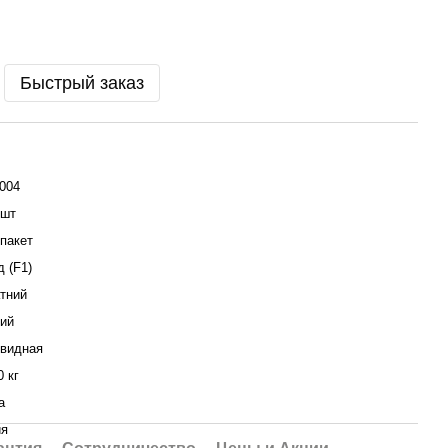
Быстрый заказ
004
 шт
пакет
д (F1)
тний
ий
видная
0 кг
a
ия