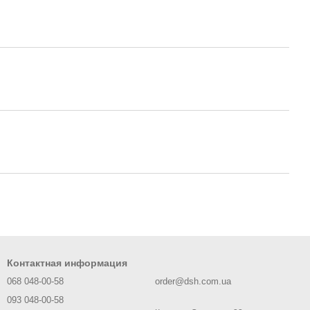
Контактная информация
068 048-00-58
order@dsh.com.ua
093 048-00-58