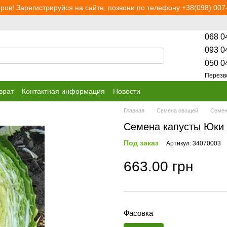
ров! Зарегистрируйся на сайте, позвони по телефону +38(098) 007-
068 0
093 0
050 0
Перезв
врат
Контактная информация
Новости
Главная
Семена овощей
Семен
Семена капусты Юки F
Под заказ
Артикул: 34070003
663.00 грн
Фасовка