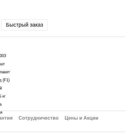
Быстрый заказ
003
 шт
пакет
д (F1)
й
5 кг
a
ия
антия
Сотрудничество
Цены и Акции