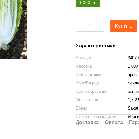
1 000 шт
Купить
Характеристики
Артикул
34070
Фасовка
1 000
Вид упаковки
проф 
Сорт/Гибрид
гибри
Срок созревания
ранни
Масса плода
1,5-2,
Бренд
Sakat
Страна-производитель
Япон
Доставка
Оплата
Гар