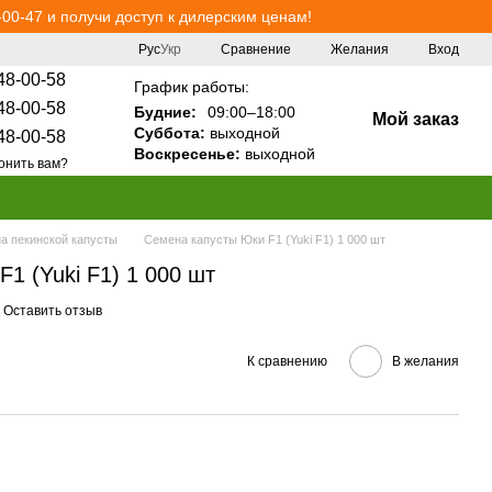
00-47 и получи доступ к дилерским ценам!
Сравнение
Рус
Укр
Желания
Вход
48-00-58
График работы:
48-00-58
Будние:
09:00–18:00
Мой заказ
Суббота:
выходной
48-00-58
Воскресенье:
выходной
онить вам?
а пекинской капусты
Семена капусты Юки F1 (Yuki F1) 1 000 шт
1 (Yuki F1) 1 000 шт
Оставить отзыв
К сравнению
В желания