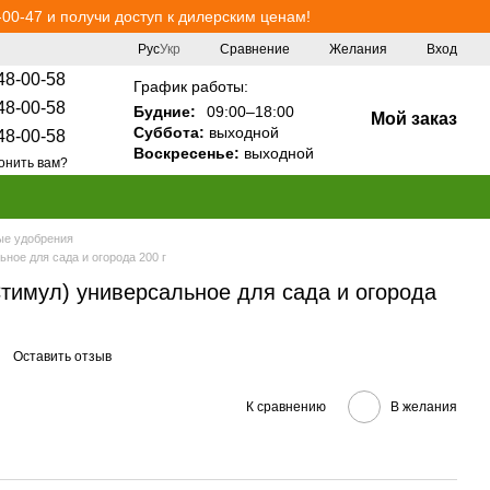
00-47 и получи доступ к дилерским ценам!
Сравнение
Рус
Укр
Желания
Вход
48-00-58
График работы:
48-00-58
Будние:
09:00–18:00
Мой заказ
Суббота:
выходной
48-00-58
Воскресенье:
выходной
онить вам?
е удобрения
ное для сада и огорода 200 г
тимул) универсальное для сада и огорода
Оставить отзыв
К сравнению
В желания