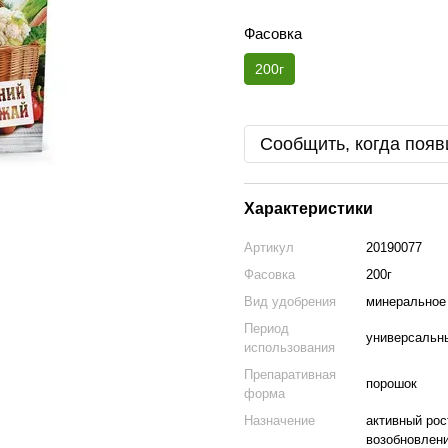
Фасовка
200г
Сообщить, когда появ
Характеристики
Артикул
20190077
Фасовка
200г
Вид удобрения
минеральное
Период
универсальн
использования
Препаративная
порошок
форма
Назначение
активный рос
возобновлени