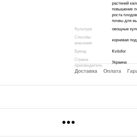
растений кал
повышение ле
роста плодов
почвы для вы
Культура
овощные куль
Способы
корневая под
внесения
Бренд
Kvitofor
Страна-
Украина
производитель
Доставка
Оплата
Гар