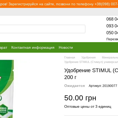
ров! Зарегистрируйся на сайте, позвони по телефону +38(098) 007-
068 0
093 0
050 0
Перезв
врат
Контактная информация
Новости
Главная
Удобрения
Минеральны
Удобрение STIMUL (Стимул) универсаль
Удобрение STIMUL (С
200 г
Ожидается
Артикул: 20190077
50.00 грн
Оптовые цены от 3 единиц