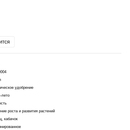
ится
0004
л
ическое удобрение
-лето
ость
ние роста и развития растений
ц, кабачок
инированное