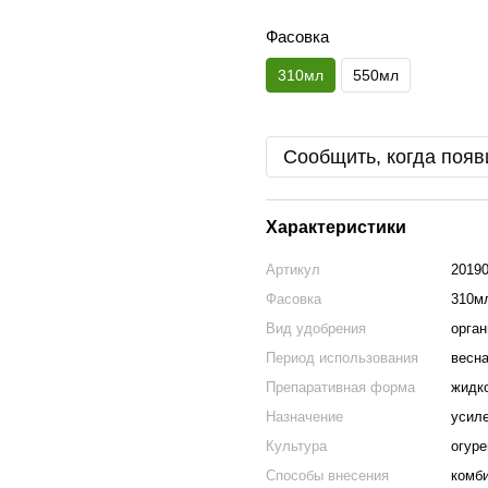
Фасовка
310мл
550мл
Сообщить, когда появ
Характеристики
Артикул
2019
Фасовка
310м
Вид удобрения
орган
Период использования
весна
Препаративная форма
жидк
Назначение
усиле
Культура
огуре
Способы внесения
комб