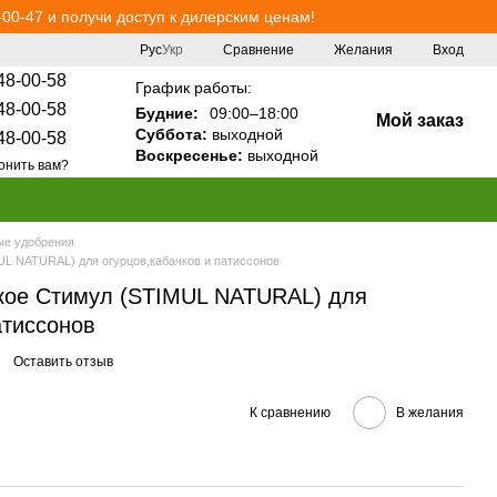
00-47 и получи доступ к дилерским ценам!
Сравнение
Рус
Укр
Желания
Вход
48-00-58
График работы:
48-00-58
Будние:
09:00–18:00
Мой заказ
Суббота:
выходной
48-00-58
Воскресенье:
выходной
онить вам?
е удобрения
UL NATURAL) для огурцов,кабачков и патиссонов
кое Стимул (STIMUL NATURAL) для
атиссонов
Оставить отзыв
К сравнению
В желания