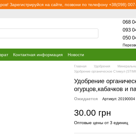
ров! Зарегистрируйся на сайте, позвони по телефону +38(098) 007-
068 0
093 0
050 0
Перезв
врат
Контактная информация
Новости
Главная
Удобрения
Минеральны
Удобрение органическое Стимул (STIM
Удобрение органичес
огурцов,кабачков и п
Ожидается
Артикул: 20190004
30.00 грн
Оптовые цены от 3 единиц