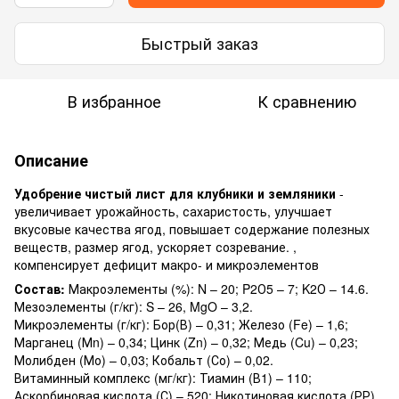
Быстрый заказ
В избранное
К сравнению
Описание
Удобрение чистый лист для клубники и земляники
-
увеличивает урожайность, сахаристость, улучшает
вкусовые качества ягод, повышает содержание полезных
веществ, размер ягод, ускоряет созревание. ,
компенсирует дефицит макро- и микроэлементов
Состав:
Макроэлементы (%): N – 20; P2О5 – 7; K2О – 14.6.
Мезоэлементы (г/кг): S – 26, MgO – 3,2.
Микроэлементы (г/кг): Бор(В) – 0,31; Железо (Fe) – 1,6;
Марганец (Мn) – 0,34; Цинк (Zn) – 0,32; Медь (Cu) – 0,23;
Молибден (Мо) – 0,03; Кобальт (Со) – 0,02.
Витаминный комплекс (мг/кг): Тиамин (В1) – 110;
Аскорбиновая кислота (С) – 520; Никотиновая кислота (РР)