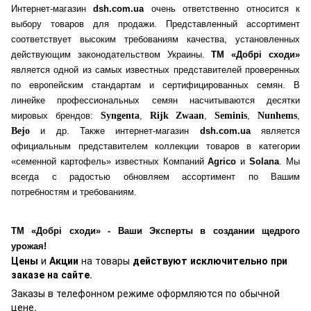
Интернет-магазин
dsh.com.ua
очень ответственно относится к
выбору товаров для продажи. Представленный ассортимент
соответствует высоким требованиям качества, установленных
действующим законодательством Украины.
ТМ «Добрі сходи»
является одной из самых известных представителей проверенных
по европейским стандартам и сертифицированных семян. В
линейке профессиональных семян насчитываются десятки
мировых брендов:
Syngenta
,
Rijk Zwaan
,
Seminis
,
Nunhems
,
Bejo
и др. Также интернет-магазин
dsh.com.ua
является
официальным представителем коллекции товаров в категории
«семенной картофель» известных Компаний
Agrico
и
Solana
. Мы
всегда с радостью обновляем ассортимент по Вашим
потребностям и требованиям.
ТМ «Добрі сходи» - Ваши Эксперты в создании щедрого
урожая!
Цены
и
Акции
на товары
действуют исключительно при
заказе на сайте
.
Заказы в телефонном режиме оформляются по обычной
цене.