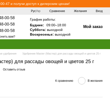
00-47 и получи доступ к дилерским ценам!
Сравнение
Рус
Укр
Желания
Вход
48-00-58
График работы:
48-00-58
Будние:
09:00–18:00
Мой заказ
Суббота:
выходной
48-00-58
Воскресенье:
выходной
онить вам?
е удобрения
Удобрение Master (Мастер) для рассады овощей и цветов 25 г
стер) для рассады овощей и цветов 25 г
Оставить отзыв
К сравнению
В желания