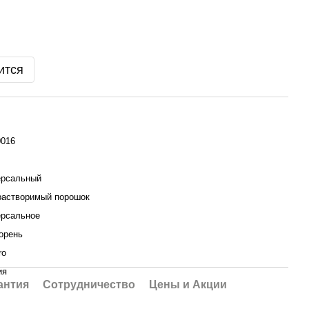
ится
0016
ерсальный
растворимый порошок
ерсальное
орень
ro
ия
антия
Сотрудничество
Цены и Акции