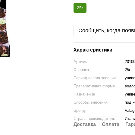
25г
Сообщить, когда появ
Характеристики
Артикул
2010
Фасовка
25г
Период использования
унив
Препаративная форма
водо
Назначение
унив
Способы внесения
под к
Бренд
Valag
Страна-производитель
Итал
Доставка
Оплата
Гар