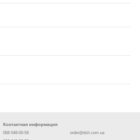
Контактная информация
068 048-00-58
order@dsh.com.ua