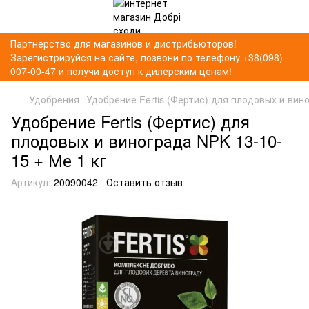
Партнерство для магазинов и дистрибьюторов!
Зарегистрируйся на сайте, позвони по телефону +38(098)
007-00-47 и получи доступ к дилерским ценам!
Удобрения
Удобрение Fertis (Фертис) для плодовых и вино
Удобрение Fertis (Фертис) для
плодовых и винограда NPK 13-10-
15 + Ме 1 кг
Артикул:
20090042
Оставить отзыв