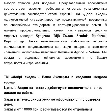
выбору товаров для продажи. Представленный ассортимент
соответствует высоким требованиям качества, установленных
действующим законодательством Украины.
ТМ «Добрі сходи»
является одной из самых известных представителей проверенных
по европейским стандартам и сертифицированных семян. В
линейке профессиональных семян насчитываются десятки
мировых брендов:
Syngenta
,
Rijk Zwaan
,
Seminis
,
Nunhems
,
Bejo
и др. Также интернет-магазин
dsh.com.ua
является
официальным представителем коллекции товаров в категории
«семенной картофель» известных Компаний
Agrico
и
Solana
. Мы
всегда с радостью обновляем ассортимент по Вашим
потребностям и требованиям.
ТМ «Добрі сходи» - Ваши Эксперты в создании щедрого
урожая!
Цены
и
Акции
на товары
действуют исключительно при
заказе на сайте
.
Заказы в телефонном режиме оформляются по обычной
цене.
Заказы от 10000 грн. расчитываются по отдельным