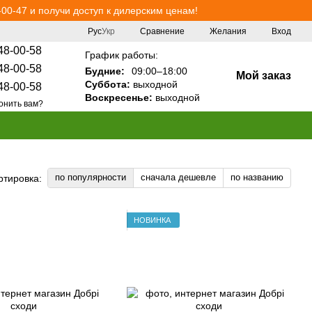
00-47 и получи доступ к дилерским ценам!
Сравнение
Рус
Укр
Желания
Вход
48-00-58
График работы:
48-00-58
Будние:
09:00–18:00
Мой заказ
Суббота:
выходной
48-00-58
Воскресенье:
выходной
онить вам?
по популярности
сначала дешевле
по названию
ртировка:
НОВИНКА