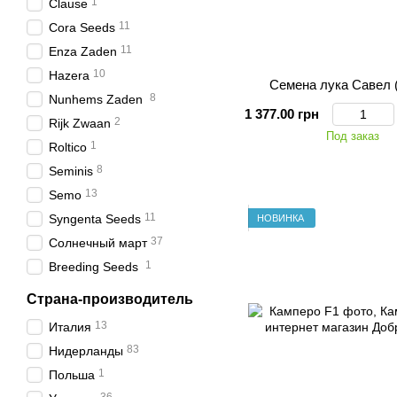
1
Clause
11
Cora Seeds
11
Enza Zaden
10
Hazera
Семена лука Савел (
8
Nunhems Zaden
1 377.00 грн
2
Rijk Zwaan
Под заказ
1
Roltico
8
Seminis
13
Semo
11
Syngenta Seeds
НОВИНКА
37
Солнечный март
1
Breeding Seeds
Страна-производитель
13
Италия
83
Нидерланды
1
Польша