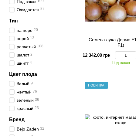
109
Под заказ
31
Ожидается
Тип
20
на перо
13
порей
Семена лука Дормо F
F1)
108
репчатый
2
шалот
12 342.00 грн
4
Под заказ
шнитт
Цвет плода
9
белый
НОВИНКА
76
желтый
36
зеленый
23
красный
Бренд
32
Bejo Zaden