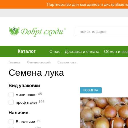
Перейти к основному контенту
Партнерство для магазинов и дистрибьюто
Каталог
О нас
Доставка и оплата
Обмен и воз
Главная
Семена овощей
Семена лука
Семена лука
Вид упаковки
НОВИНКА
45
мини пакет
108
проф пакет
Наличие
15
В наличии