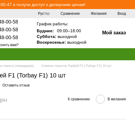
00-47 и получи доступ к дилерским ценам!
Сравнение
Рус
Укр
Желания
Вход
48-00-58
График работы:
48-00-58
Будние:
09:00–18:00
Мой заказ
Суббота:
выходной
48-00-58
Воскресенье:
выходной
онить вам?
а томата (помидоров)
Семена томатов Торбей F1 (Torbay F1) 10 шт
й F1 (Torbay F1) 10 шт
Оставить отзыв
грн
К сравнению
В желания