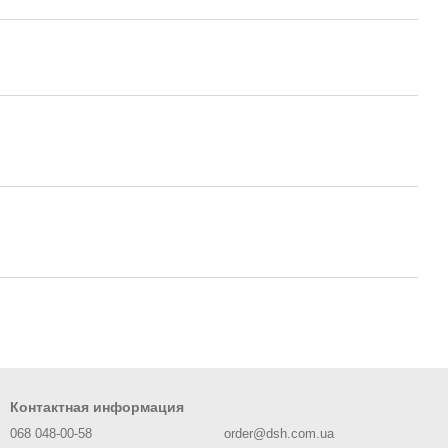
Контактная информация
068 048-00-58
order@dsh.com.ua