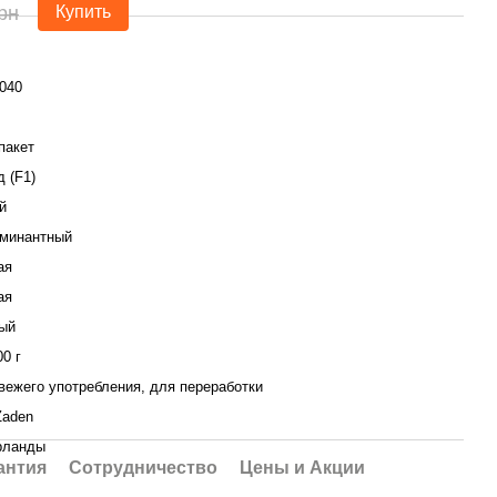
рн
Купить
040
пакет
д (F1)
й
рминантный
ая
ая
ый
00 г
вежего употребления, для переработки
Zaden
рланды
антия
Сотрудничество
Цены и Акции