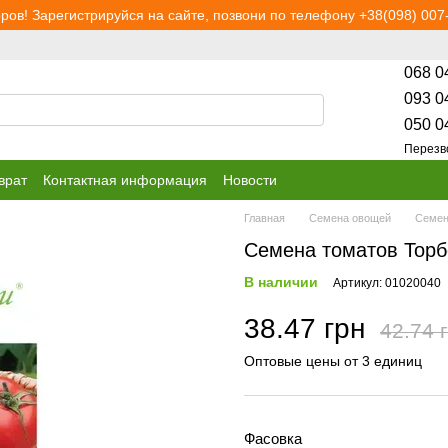
ров! Зарегистрируйся на сайте, позвони по телефону +38(098) 007-
068 0
093 0
050 0
Перезв
врат
Контактная информация
Новости
Главная
Семена овощей
Семен
Семена томатов Торбе
В наличии
Артикул: 01020040
38.47 грн
42.74 
Оптовые цены от 3 единиц
Фасовка