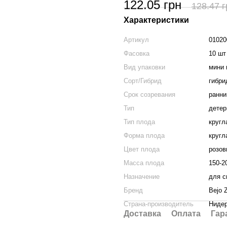
122.05 грн
128.47 г
Характеристики
Артикул
01020
Фасовка
10 шт
Вид упаковки
мини 
Сорт/Гибрид
гибри
Срок созревания
ранни
Тип
дете
Тип плода
кругл
Форма плода
кругл
Цвет плода
розов
Масса плода
150-2
Назначение
для с
Бренд
Bejo 
Страна-производитель
Ниде
Доставка
Оплата
Гар