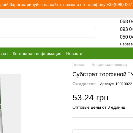
ров! Зарегистрируйся на сайте, позвони по телефону +38(098) 007-
068 0
093 0
050 0
Перезв
врат
Контактная информация
Новости
Главная
Все для сада и огорода
Субстрат торфяной "
Ожидается
Артикул: 19010022
53.24 грн
Оптовые цены от 3 единиц