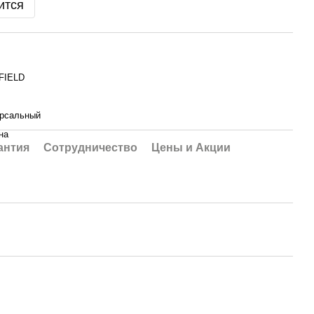
ится
FIELD
ерсальный
на
антия
Сотрудничество
Цены и Акции