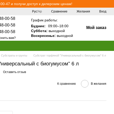
00-47 и получи доступ к дилерским ценам!
Сравнение
Рус
Укр
Желания
Вход
48-00-58
График работы:
48-00-58
Будние:
09:00–18:00
Мой заказ
Суббота:
выходной
48-00-58
Воскресенье:
выходной
онить вам?
Субстраты и грунты
Субстрат торфяной "Универсальный с биогумусом" 6 л
Универсальный с биогумусом" 6 л
Оставить отзыв
К сравнению
В желания