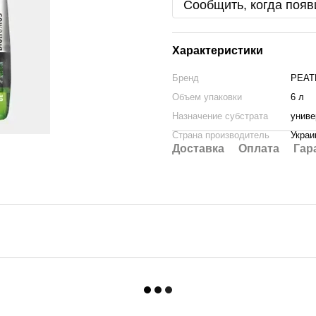
Сообщить, когда появ
Характеристики
Бренд
PEAT
Объем упаковки
6 л
Назначение субстрата
унив
Страна производитель
Украи
Доставка
Оплата
Гар