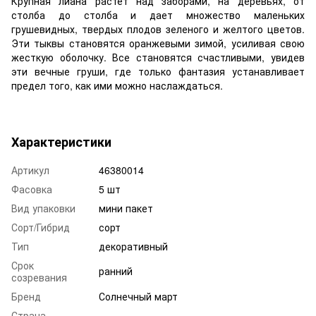
Крупная лиана растет над заборами, на деревьях, от
столба до столба и дает множество маленьких
грушевидных, твердых плодов зеленого и желтого цветов.
Эти тыквы становятся оранжевыми зимой, усиливая свою
жесткую оболочку. Все становятся счастливыми, увидев
эти вечные груши, где только фантазия устанавливает
предел того, как ими можно наслаждаться.
Характеристики
Артикул
46380014
Фасовка
5 шт
Вид упаковки
мини пакет
Сорт/Гибрид
сорт
Тип
декоративный
Срок
ранний
созревания
Бренд
Солнечный март
Страна-