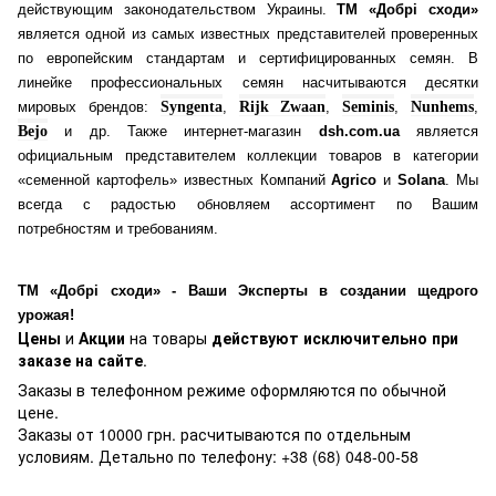
действующим законодательством Украины.
ТМ «Добрі сходи»
является одной из самых известных представителей проверенных
по европейским стандартам и сертифицированных семян. В
линейке профессиональных семян насчитываются десятки
мировых брендов:
Syngenta
,
Rijk Zwaan
,
Seminis
,
Nunhems
,
Bejo
и др. Также интернет-магазин
dsh.com.ua
является
официальным представителем коллекции товаров в категории
«семенной картофель» известных Компаний
Agrico
и
Solana
. Мы
всегда с радостью обновляем ассортимент по Вашим
потребностям и требованиям.
ТМ «Добрі сходи» - Ваши Эксперты в создании щедрого
урожая!
Цены
и
Акции
на товары
действуют исключительно при
заказе на сайте
.
Заказы в телефонном режиме оформляются по обычной
цене.
Заказы от 10000 грн. расчитываются по отдельным
условиям. Детально по телефону: +38 (68) 048-00-58