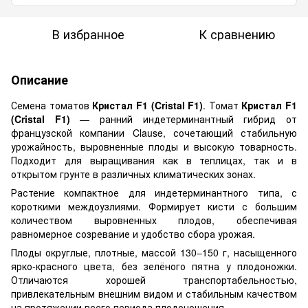
В избранное
К сравнению
Описание
Семена томатов
Кристал F1 (Cristal F1)
. Томат
Кристал F1
(Cristal F1)
— ранний индетерминантный гибрид от
французской компании Clause, сочетающий стабильную
урожайность, выровненные плоды и высокую товарность.
Подходит для выращивания как в теплицах, так и в
открытом грунте в различных климатических зонах.
Растение компактное для индетерминантного типа, с
короткими междоузлиями. Формирует кисти с большим
количеством выровненных плодов, обеспечивая
равномерное созревание и удобство сбора урожая.
Плоды округлые, плотные, массой 130–150 г, насыщенного
ярко-красного цвета, без зелёного пятна у плодоножки.
Отличаются хорошей транспортабельностью,
привлекательным внешним видом и стабильным качеством
на протяжении всего периода плодоношения.