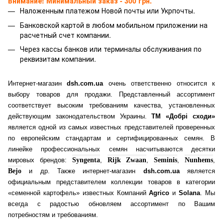
Внимание! Минимальный заказ - 300 грн.
Наложенным платежом Новой почты или Укрпочты.
Банковской картой
в любом мобильном приложении на
расчетный счет компании.
Через кассы банков или терминалы обслуживания по
реквизитам компании.
Интернет-магазин
dsh.com.ua
очень ответственно относится к
выбору товаров для продажи. Представленный ассортимент
соответствует высоким требованиям качества, установленных
действующим законодательством Украины.
ТМ «Добрі сходи»
является одной из самых известных представителей проверенных
по европейским стандартам и сертифицированных семян. В
линейке профессиональных семян насчитываются десятки
мировых брендов:
Syngenta
,
Rijk Zwaan
,
Seminis
,
Nunhems
,
Bejo
и др. Также интернет-магазин
dsh.com.ua
является
официальным представителем коллекции товаров в категории
«семенной картофель» известных Компаний
Agrico
и
Solana
. Мы
всегда с радостью обновляем ассортимент по Вашим
потребностям и требованиям.