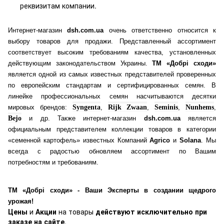
реквизитам компании.
Интернет-магазин
dsh.com.ua
очень ответственно относится к
выбору товаров для продажи. Представленный ассортимент
соответствует высоким требованиям качества, установленных
действующим законодательством Украины.
ТМ «Добрі сходи»
является одной из самых известных представителей проверенных
по европейским стандартам и сертифицированных семян. В
линейке профессиональных семян насчитываются десятки
мировых брендов:
Syngenta
,
Rijk Zwaan
,
Seminis
,
Nunhems
,
Bejo
и др. Также интернет-магазин
dsh.com.ua
является
официальным представителем коллекции товаров в категории
«семенной картофель» известных Компаний
Agrico
и
Solana
. Мы
всегда с радостью обновляем ассортимент по Вашим
потребностям и требованиям.
ТМ «Добрі сходи» - Ваши Эксперты в создании щедрого
урожая!
Цены
и
Акции
на товары
действуют исключительно при
заказе на сайте
.