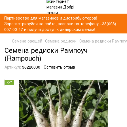
Партнерство для магазинов и дистрибьюторов!
Зарегистрируйся на сайте, позвони по телефону +38(098)
007-00-47 и получи доступ к дилерским ценам!
Семена овощей
Семена редиски
Семена редиски Рампоу
Семена редиски Рампоуч
(Rampouch)
Артикул:
36220030
Оставить отзыв
ХИТ