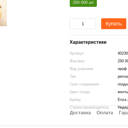
250 000 шт
Купить
Характеристики
Артикул
40230
Фасовка
250 0
Вид упаковки
проф 
Тип
репча
Срок созревания
поздн
Цвет плода
желт
Бренд
Enza 
Страна-производитель
Ниде
Доставка
Оплата
Гар