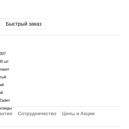
Быстрый заказ
007
00 шт
пакет
тый
ий
ый
Zaden
рланды
антия
Сотрудничество
Цены и Акции