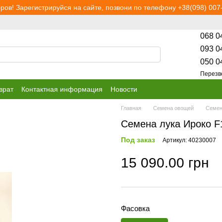
ров! Зарегистрируйся на сайте, позвони по телефону +38(098) 007-
068 0
093 0
050 0
Перезв
врат
Контактная информация
Новости
Главная
Семена овощей
Семен
Семена лука Ироко F1
Под заказ
Артикул: 40230007
15 090.00 грн
Фасовка