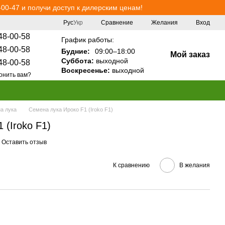
00-47 и получи доступ к дилерским ценам!
Сравнение
Рус
Укр
Желания
Вход
48-00-58
График работы:
48-00-58
Будние:
09:00–18:00
Мой заказ
Суббота:
выходной
48-00-58
Воскресенье:
выходной
онить вам?
а лука
Семена лука Ироко F1 (Iroko F1)
 (Iroko F1)
Оставить отзыв
К сравнению
В желания