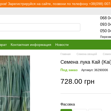
ров! Зарегистрируйся на сайте, позвони по телефону +38(098) 007-
068 0
093 0
050 0
Перезв
врат
Контактная информация
Новости
Главная
Семена овощей
Семен
Семена лука Кай (Kai)
Под заказ
Артикул: 36290006
728.00 грн
Фасовка