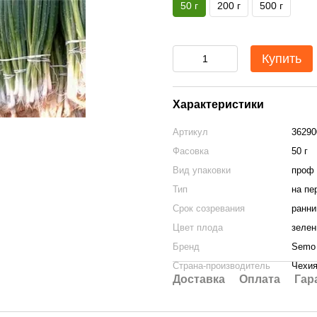
50 г
200 г
500 г
Купить
Характеристики
Артикул
36290
Фасовка
50 г
Вид упаковки
проф 
Тип
на пе
Срок созревания
ранни
Цвет плода
зеле
Бренд
Semo
Страна-производитель
Чехи
Доставка
Оплата
Гар