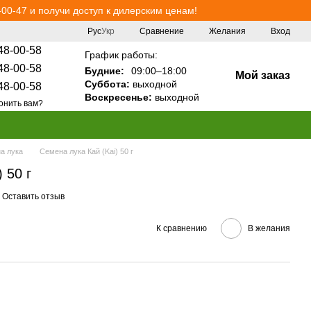
00-47 и получи доступ к дилерским ценам!
Сравнение
Рус
Укр
Желания
Вход
48-00-58
График работы:
48-00-58
Будние:
09:00–18:00
Мой заказ
Суббота:
выходной
48-00-58
Воскресенье:
выходной
онить вам?
а лука
Семена лука Кай (Kai) 50 г
 50 г
Оставить отзыв
К сравнению
В желания