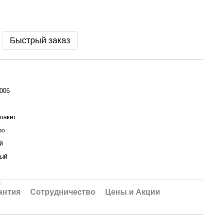
Быстрый заказ
006
пакет
ро
й
ный
я
антия
Сотрудничество
Цены и Акции