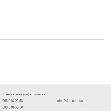
Контактная информация
068 048-00-58
order@dsh.com.ua
093 048-00-58