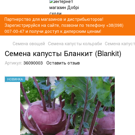
Партнерство для магазинов и дистрибьюторов!
Зарегистрируйся на сайте, позвони по телефону +38(098)
007-00-47 и получи доступ к дилерским ценам!
Семена овощей
Cемена капусты кольраби
Семена капусты
Семена капусты Бланкит (Blankіt)
Артикул:
36090003
Оставить отзыв
НОВИНКА