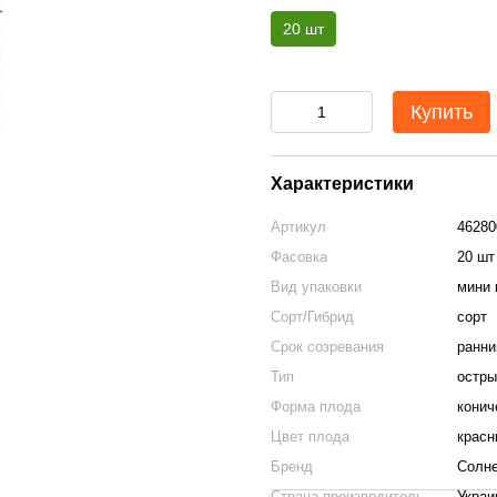
20 шт
Купить
Характеристики
Артикул
46280
Фасовка
20 шт
Вид упаковки
мини 
Сорт/Гибрид
сорт
Срок созревания
ранни
Тип
остры
Форма плода
конич
Цвет плода
красн
Бренд
Солн
Страна-производитель
Украи