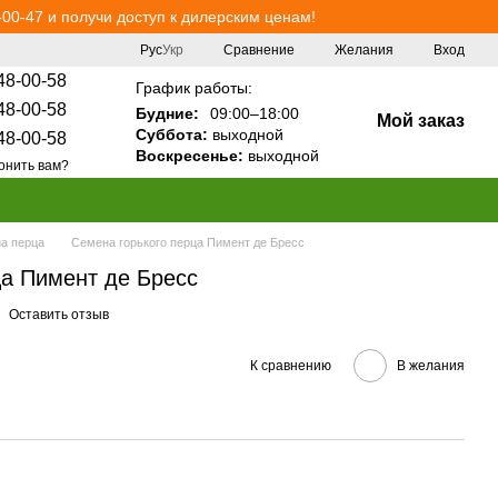
00-47 и получи доступ к дилерским ценам!
Сравнение
Рус
Укр
Желания
Вход
48-00-58
График работы:
48-00-58
Будние:
09:00–18:00
Мой заказ
Суббота:
выходной
48-00-58
Воскресенье:
выходной
онить вам?
а перца
Семена горького перца Пимент де Бресс
ца Пимент де Бресс
Оставить отзыв
К сравнению
В желания