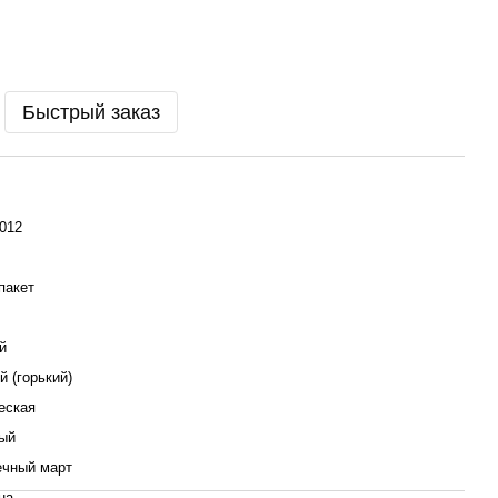
Быстрый заказ
012
пакет
й
й (горький)
еская
ый
ечный март
на