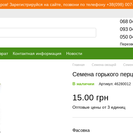
ров! Зарегистрируйся на сайте, позвони по телефону +38(098) 007-
068 0
093 0
050 0
Перезв
врат
Контактная информация
Новости
Главная
Семена овощей
Семен
Семена горького пер
В наличии
Артикул: 46280012
15.00 грн
Оптовые цены от 3 единиц
Фасовка