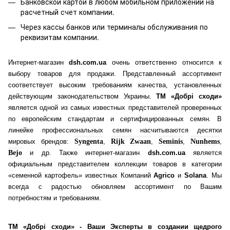
Банковской картой
в любом мобильном приложении на
расчетный счет компании.
Через кассы банков или терминалы обслуживания по
реквизитам компании.
Интернет-магазин
dsh.com.ua
очень ответственно относится к
выбору товаров для продажи. Представленный ассортимент
соответствует высоким требованиям качества, установленных
действующим законодательством Украины.
ТМ «Добрі сходи»
является одной из самых известных представителей проверенных
по европейским стандартам и сертифицированных семян. В
линейке профессиональных семян насчитываются десятки
мировых брендов:
Syngenta
,
Rijk Zwaan
,
Seminis
,
Nunhems
,
Bejo
и др. Также интернет-магазин
dsh.com.ua
является
официальным представителем коллекции товаров в категории
«семенной картофель» известных Компаний
Agrico
и
Solana
. Мы
всегда с радостью обновляем ассортимент по Вашим
потребностям и требованиям.
ТМ «Добрі сходи» - Ваши Эксперты в создании щедрого