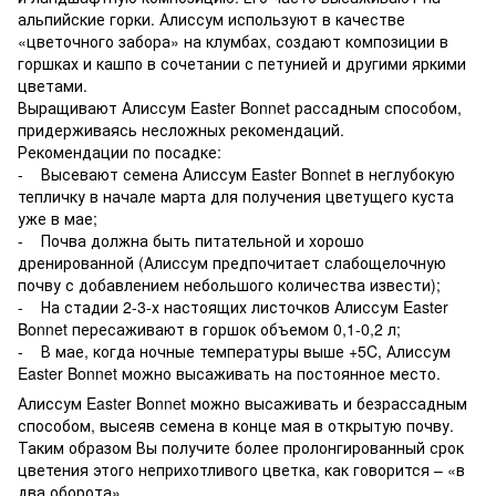
альпийские горки. Алиссум используют в качестве
«цветочного забора» на клумбах, создают композиции в
горшках и кашпо в сочетании с петунией и другими яркими
цветами.
Выращивают Алиссум Easter Bonnet рассадным способом,
придерживаясь несложных рекомендаций.
Рекомендации по посадке:
- Высевают семена Алиссум Easter Bonnet в неглубокую
тепличку в начале марта для получения цветущего куста
уже в мае;
- Почва должна быть питательной и хорошо
дренированной (Алиссум предпочитает слабощелочную
почву с добавлением небольшого количества извести);
- На стадии 2-3-х настоящих листочков Алиссум Easter
Bonnet пересаживают в горшок объемом 0,1-0,2 л;
- В мае, когда ночные температуры выше +5C, Алиссум
Easter Bonnet можно высаживать на постоянное место.
Алиссум Easter Bonnet можно высаживать и безрассадным
способом, высеяв семена в конце мая в открытую почву.
Таким образом Вы получите более пролонгированный срок
цветения этого неприхотливого цветка, как говорится – «в
два оборота».