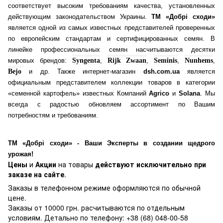
соответствует высоким требованиям качества, установленных
действующим законодательством Украины.
ТМ «Добрі сходи»
является одной из самых известных представителей проверенных
по европейским стандартам и сертифицированных семян. В
линейке профессиональных семян насчитываются десятки
мировых брендов:
Syngenta
,
Rijk Zwaan
,
Seminis
,
Nunhems
,
Bejo
и др. Также интернет-магазин
dsh.com.ua
является
официальным представителем коллекции товаров в категории
«семенной картофель» известных Компаний
Agrico
и
Solana
. Мы
всегда с радостью обновляем ассортимент по Вашим
потребностям и требованиям.
ТМ «Добрі сходи» - Ваши Эксперты в создании щедрого
урожая!
Цены
и
Акции
на товары
действуют исключительно при
заказе на сайте
.
Заказы в телефонном режиме оформляются по обычной
цене.
Заказы от 10000 грн. расчитываются по отдельным
условиям. Детально по телефону: +38 (68) 048-00-58