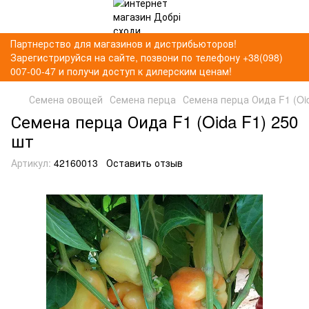
Партнерство для магазинов и дистрибьюторов!
Зарегистрируйся на сайте, позвони по телефону +38(098)
007-00-47 и получи доступ к дилерским ценам!
Семена овощей
Семена перца
Семена перца Оида F1 (Oi
Семена перца Оида F1 (Oida F1) 250
шт
Артикул:
42160013
Оставить отзыв