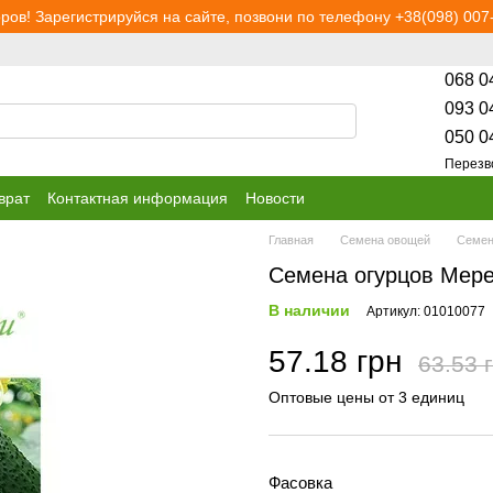
ров! Зарегистрируйся на сайте, позвони по телефону +38(098) 007-
068 0
093 0
050 0
Перезв
врат
Контактная информация
Новости
Главная
Семена овощей
Cемен
Семена огурцов Мере
В наличии
Артикул: 01010077
57.18 грн
63.53 
Оптовые цены от 3 единиц
Фасовка