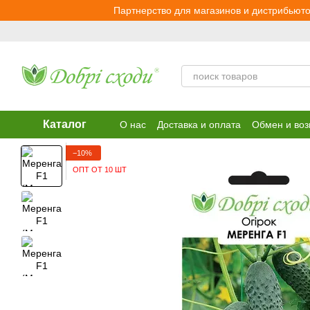
Перейти к основному контенту
Партнерство для магазинов и дистрибьюто
Каталог
О нас
Доставка и оплата
Обмен и воз
−10%
ОПТ ОТ 10 ШТ