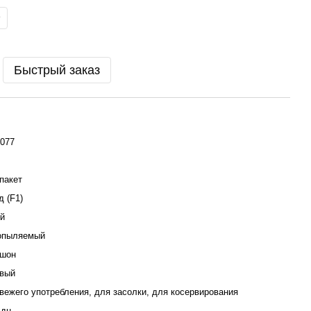
Быстрый заказ
077
пакет
д (F1)
й
опыляемый
ишон
овый
вежего употребления, для засолки, для косервирования
 дн