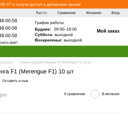
00-47 и получи доступ к дилерским ценам!
Сравнение
Рус
Укр
Желания
Вход
48-00-58
График работы:
48-00-58
Будние:
09:00–18:00
Мой заказ
Суббота:
выходной
48-00-58
Воскресенье:
выходной
онить вам?
а огурца
Семена огурцов Меренга F1 (Merengue F1) 10 шт
нга F1 (Merengue F1) 10 шт
Оставить отзыв
грн
К сравнению
В желания