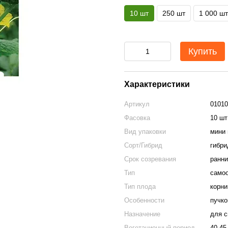
10 шт
250 шт
1 000 шт
Купить
Характеристики
Артикул
01010
Фасовка
10 шт
Вид упаковки
мини 
Сорт/Гибрид
гибри
Срок созревания
ранни
Тип
само
Тип плода
корн
Особенности
пучк
Назначение
для с
Вегетационный период
40-45