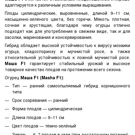
адаптируется к различным условиям выращивания.
Плоды цилиндрические, выровненные, длиной 9–11 см,
насыщенно-зелёного цвета, без горечи. Мякоть плотная,
сочная и хрустящая, благодаря чему огурцы отлично
подходят как для употребления в свежем виде, так и для
засолки, маринования и консервирования.
Гибрид обладает высокой устойчивостью к вирусу мозаики
огурца, кладоспориозу и мучнистой росе, а также
относительной устойчивостью к ложной мучнистой росе.
Маша F1
гарантирует стабильный урожай и высокое
товарное качество плодов на протяжении всего сезона.
Огурец
Маша F1 (Masha F1)
:
Тип — ранний самоопыляемый гибрид корнишонного
типа
Срок созревания — ранний
Форма плодов — цилиндрическая
Длина плодов — 9–11 см
Цвет плодов — тёмно-зелёный
Завязь — 6–7 плодов в узле (при достаточном питании)