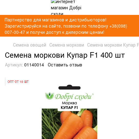
Партнерство для магазинов и дистрибьюторов!
Зарегистрируйся на сайте, позвони по телефону +38(098)
007-00-47 и получи доступ к дилерским ценам!
Семена овощей
Семена моркови
Семена моркови Купар 
Семена моркови Купар F1 400 шт
Артикул:
01140014
Оставить отзыв
ОПТ ОТ 10 ШТ