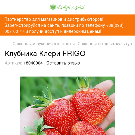
Партнерство для магазинов и дистрибьюторов!
Зарегистрируйся на сайте, позвони по телефону +38(098)
007-00-47 и получи доступ к дилерским ценам!
Саженцы и луковичные цветы
Саженцы ягодных культур
Клубника Клери FRIGO
Артикул:
18040004
Оставить отзыв