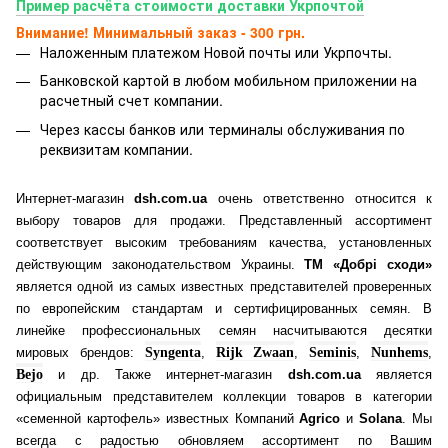
Пример расчёта стоимости доставки Укрпочтой
Внимание! Минимальный заказ - 300 грн.
Наложенным платежом Новой почты или Укрпочты.
Банковской картой
в любом мобильном приложении на
расчетный счет компании.
Через кассы банков или терминалы обслуживания по
реквизитам компании.
Интернет-магазин
dsh.com.ua
очень ответственно относится к
выбору товаров для продажи. Представленный ассортимент
соответствует высоким требованиям качества, установленных
действующим законодательством Украины.
ТМ «Добрі сходи»
является одной из самых известных представителей проверенных
по европейским стандартам и сертифицированных семян. В
линейке профессиональных семян насчитываются десятки
мировых брендов:
Syngenta
,
Rijk Zwaan
,
Seminis
,
Nunhems
,
Bejo
и др. Также интернет-магазин
dsh.com.ua
является
официальным представителем коллекции товаров в категории
«семенной картофель» известных Компаний
Agrico
и
Solana
. Мы
всегда с радостью обновляем ассортимент по Вашим