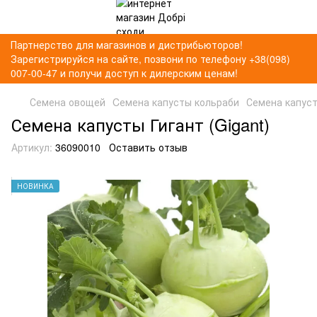
Партнерство для магазинов и дистрибьюторов!
Зарегистрируйся на сайте, позвони по телефону +38(098)
007-00-47 и получи доступ к дилерским ценам!
Семена овощей
Cемена капусты кольраби
Семена капуст
Семена капусты Гигант (Gigant)
Артикул:
36090010
Оставить отзыв
НОВИНКА