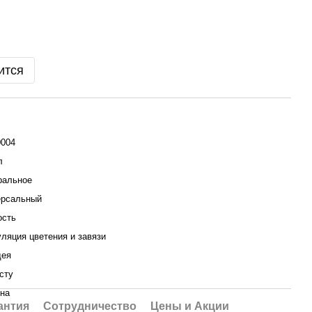
ится
0004
л
ральное
ерсальный
ость
ляция цветения и завязи
дея
сту
ина
антия
Сотрудничество
Цены и Акции