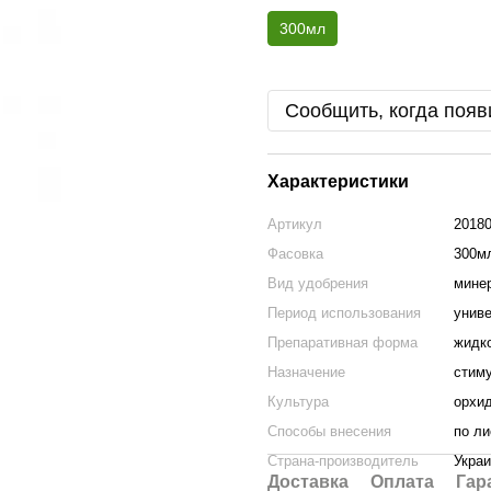
300мл
Сообщить, когда появ
Характеристики
Артикул
2018
Фасовка
300м
Вид удобрения
мине
Период использования
унив
Препаративная форма
жидк
Назначение
стиму
Культура
орхи
Способы внесения
по ли
Страна-производитель
Укра
Доставка
Оплата
Гар