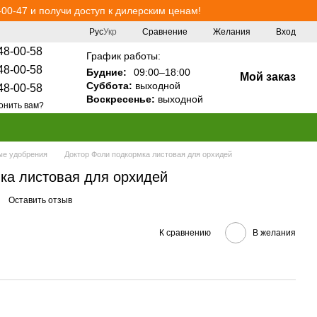
00-47 и получи доступ к дилерским ценам!
Сравнение
Рус
Укр
Желания
Вход
48-00-58
График работы:
48-00-58
Будние:
09:00–18:00
Мой заказ
Суббота:
выходной
48-00-58
Воскресенье:
выходной
онить вам?
е удобрения
Доктор Фоли подкормка листовая для орхидей
ка листовая для орхидей
Оставить отзыв
К сравнению
В желания