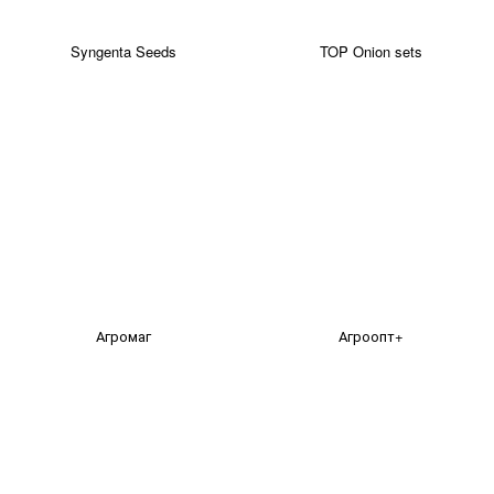
Syngenta Seeds
TOP Onion sets
Агромаг
Агроопт+