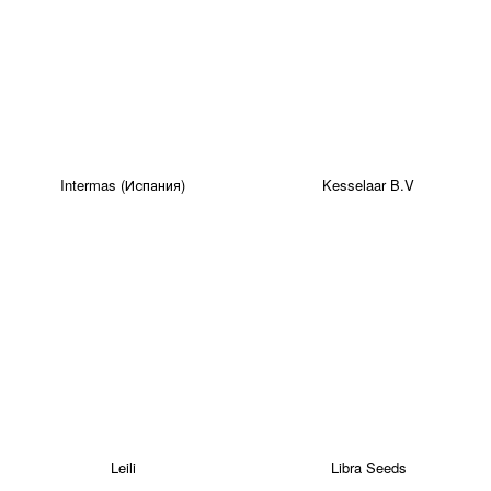
Intermas (Испания)
Kesselaar B.V
Leili
Libra Seeds