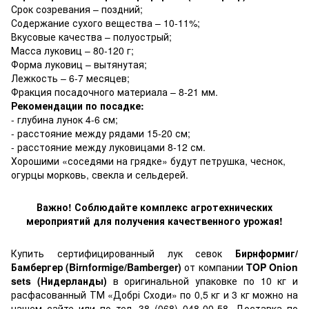
Срок созревания – поздний;
Содержание сухого вещества – 10-11%;
Вкусовые качества – полуострый;
Масса луковиц – 80-120 г;
Форма луковиц – вытянутая;
Лежкость – 6-7 месяцев;
Фракция посадочного материала – 8-21 мм.
Рекомендации по посадке:
- глубина лунок 4-6 см;
- расстояние между рядами 15-20 см;
- расстояние между луковицами 8-12 см.
Хорошими «соседями на грядке» будут петрушка, чеснок,
огурцы морковь, свекла и сельдерей.
Важно! Соблюдайте комплекс агротехнических
мероприятий для получения качественного урожая!
Купить сертифицированный лук севок
Бирнформиг/
Бамбергер (Birnformige/Bamberger)
от компании
TOP Onion
sets (Нидерланды)
в оригинальной упаковке по 10 кг и
расфасованный ТМ «Добрі Сходи» по 0,5 кг и 3 кг можно на
нашем сайте или по тел. 38 (068) 048-00-58. Доставка по