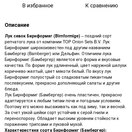
В избранное
К сравнению
Описание
Лук севок Бирнформиг (Birnformige)
– поздний сорт
репчатого лука от компании TOP Onion Sets B.V. Лук
Бирнформиг широкоизвестен под другим названием
Бамбергер (Bamberger) или Дельфин. Отличием лука
Бирнформиг (Бамбергер) является его форма и вкусовые
качества. По форме лук удлиненный, цвет наружной шелухи
коричнево-желтый, цвет мякоти белый. По вкусу лук
Бирнформиг полуострый со сладковатым пикантным
послевкусием, прекрасно дополняющий салаты и другие
блюда.
Лук Бирнформиг (Бамбергер) очень пластичен, прекрасно
адаптируется к любым типам почв и погодным условиям.
Поэтому его можно высаживать как под зиму, так и весной.
За счет узкой шейки сорт устойчив к серой гнили и
переноспорозу. Обладает высоким уровнем стойкости к
поражению трипсами и луковой мухой.
Характеристики сорта Бирнформиг (Бамбергер):