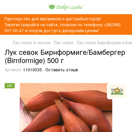
Партнерство для магазинов и дистрибьюторов!
Зарегистрируйся на сайте, позвони по телефону +38(098)
007-00-47 и получи доступ к дилерским ценам!
Лук севок и чеснок
Лук севок
Лук севок Бирнформиге/Бамб
Лук севок Бирнформиге/Бамбергер
(Birnformige) 500 г
Артикул:
11010035
Оставить отзыв
ХИТ