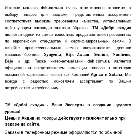
Интернет-магазин
dsh.com.ua
очень ответственно относится к
выбору товаров для продажи. Представленный ассортимент
соответствует высоким требованиям качества, установленных
действующим законодательством Украины.
ТМ «Добрі сходи»
является одной из самых известных представителей проверенных
по европейским стандартам и сертифицированных семян. В
линейке профессиональных семян насчитываются десятки
мировых брендов:
Syngenta
,
Rijk Zwaan
,
Seminis
,
Nunhems
,
Bejo
и др. Также интернет-магазин
dsh.com.ua
является
официальным представителем коллекции товаров в категории
«семенной картофель» известных Компаний
Agrico
и
Solana
. Мы
всегда с радостью обновляем ассортимент по Вашим
потребностям и требованиям.
ТМ «Добрі сходи» - Ваши Эксперты в создании щедрого
урожая!
Цены
и
Акции
на товары
действуют исключительно при
заказе на сайте
.
Заказы в телефонном режиме оформляются по обычной