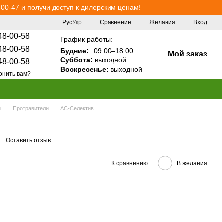
00-47 и получи доступ к дилерским ценам!
Сравнение
Рус
Укр
Желания
Вход
48-00-58
График работы:
48-00-58
Будние:
09:00–18:00
Мой заказ
Суббота:
выходной
48-00-58
Воскресенье:
выходной
онить вам?
й
Протравители
АС-Селектив
Оставить отзыв
К сравнению
В желания