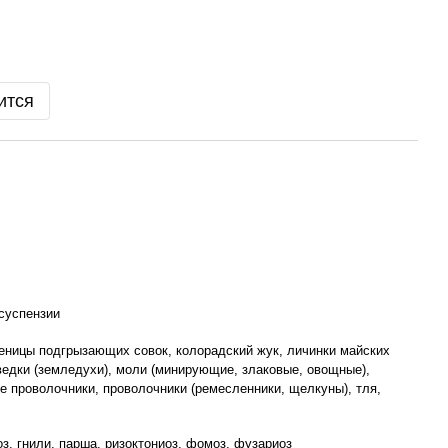
ится
 суспензии
сеницы подгрызающих совок, колорадский жук, личинки майских
ведки (земледухи), моли (минирующие, злаковые, овощные),
е проволочники, проволочники (ремесленники, щелкуны), тля,
з, гнили, парша, ризоктониоз, фомоз, фузариоз