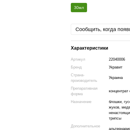
30мл
Сообщить, когда появ
Характеристики
Артикул
22040006
Бренд
Укравит
Страна-
Украина
производитель
Препаративная
концентрат
форма
Назначение
блошки, гу
жуков, мед
ненастоящи
трипсы
Дополнительное
альтернарио