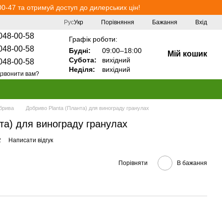
0-47 та отримуй доступ до дилерських цін!
Порівняння
Рус
Укр
Бажання
Вхід
048-00-58
Графік роботи:
048-00-58
Будні:
09:00–18:00
Мій кошик
Субота:
вихідний
048-00-58
Неділя:
вихідний
звонити вам?
обрива
Добриво Planta (Планта) для винограду гранулах
та) для винограду гранулах
2
Написати відгук
Порівняти
В бажання