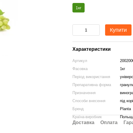
1кг
Купити
Характеристики
Артикул
200200
Фасовка
1кг
Період використання
універ
Препаративна форма
гранул
Призначення
виногр
Способи внесення
під кор
Бренд
Planta
Країна-виробник
Польщ
Доставка
Оплата
Гар