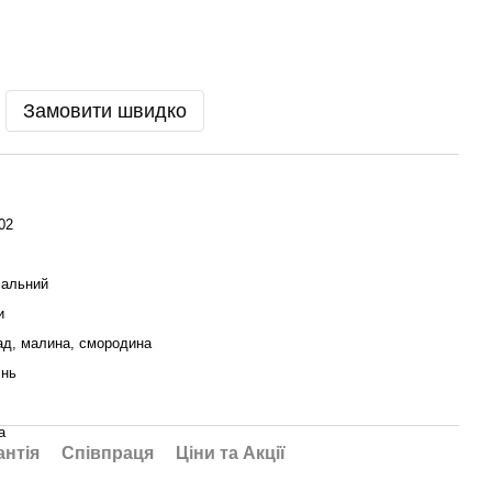
Замовити швидко
02
сальний
и
ад, малина, смородина
інь
а
антія
Співпраця
Ціни та Акції