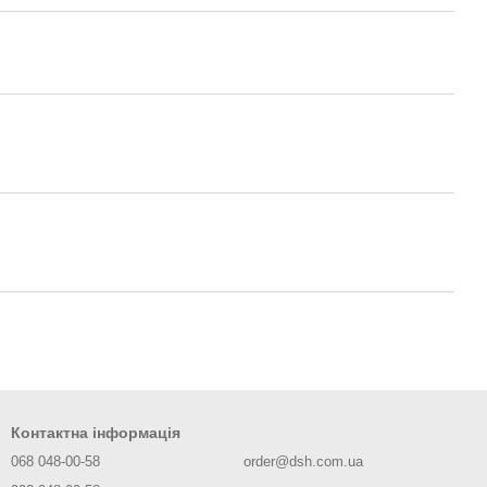
Контактна інформація
068 048-00-58
order@dsh.com.ua