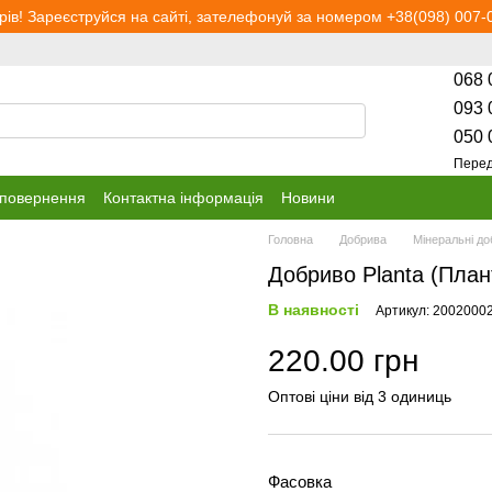
рів! Зареєструйся на сайті, зателефонуй за номером +38(098) 007-0
068 
093 
050 
Перед
 повернення
Контактна інформація
Новини
Головна
Добрива
Мінеральні д
Добриво Planta (План
В наявності
Артикул: 2002000
220.00 грн
Оптові ціни від 3 одиниць
Фасовка