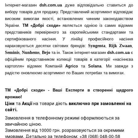
Інтернет-магазин
dsh.com.ua
дуже відповідально ставиться до
вибору товарів для продажу. Представлений асортимент відповідає
високим вимогам якості, встановлених чинним законодавством
України.
ТМ «Добрі сходи»
являється однією із самих відомих
представників перевіреного за європейськими стандартами та
сертифікованого насіння. У лінійці професійного насіння
нараховуються десятки світових брендів:
Syngenta
,
Rijk Zwaan
,
Seminis
,
Nunhems
,
Bejo
та ін. Також інтернет-магазин
dsh.com.ua
є
офіційним представником колекції товарів в категорії «насіннєва
картопля» відомих Компаній
Agrico
та
Solana
. Ми завжди з
радістю оновлюємо асортимент по Ваших потребах та вимогах.
ТМ «Добрі сходи» - Ваші Експерти в створенні щедрого
врожаю!
Ціни
та
Акції
на товари діють
виключно при замовленні на
сайті.
Замовлення в телефонному режимі оформлюються за
звичайною ціною.
Замовлення від 10000 грн. розраховуються за окремими
умовами. Детально за телефоном: +38 (068) 048-00-58