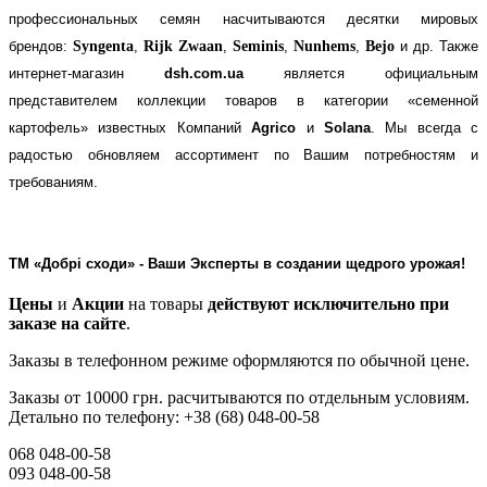
профессиональных семян насчитываются десятки мировых
брендов:
Syngenta
,
Rijk Zwaan
,
Seminis
,
Nunhems
,
Bejo
и др. Также
интернет-магазин
dsh.com.ua
является официальным
представителем коллекции товаров в категории «семенной
картофель» известных Компаний
Agrico
и
Solana
. Мы всегда с
радостью обновляем ассортимент по Вашим потребностям и
требованиям.
ТМ «Добрі сходи» - Ваши Эксперты в создании щедрого урожая!
Цены
и
Акции
на товары
действуют исключительно при
заказе на сайте
.
Заказы в телефонном режиме оформляются по обычной цене.
Заказы от 10000 грн. расчитываются по отдельным условиям.
Детально по телефону: +38 (68) 048-00-58
068 048-00-58
093 048-00-58