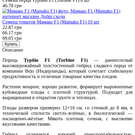
Семена перца Турбин F1 (Turbine F1) 8 шт
46.78 грн
Семена томатов Мамако F1 (Mamako F1) 10 шт
22.87 грн
66.17 грн
69.65 грн
Купить
Описание
Перець
Турбін F1 (Turbine F1)
— раннеспелый
высокоурожайный толстостенный гибрид сладкого перца от
компании Bejo (Нидерланды), который сочетает стабильную
продуктивность и отличные товарные качества плодов.
Растение мощное, хорошо развитое, формирует выровненные
кубовидные плоды с плотной структурой. Подходит для
выращивания в открытом грунте и теплицах.
Плоды размером примерно 12×16 см, со стенкой до 8 мм, в
технической спелости светло-зелёные, в биологической —
насыщенно-жёлтые. Мякоть плотная, сочная, с высокими
вкусовыми качествами.
Гибрид отличается хорошей транспортабельностью,